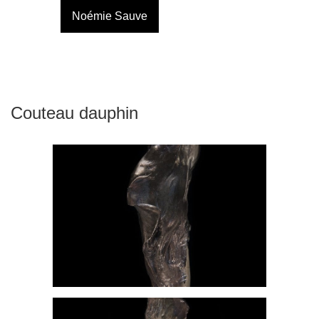
Noémie Sauve
Couteau dauphin